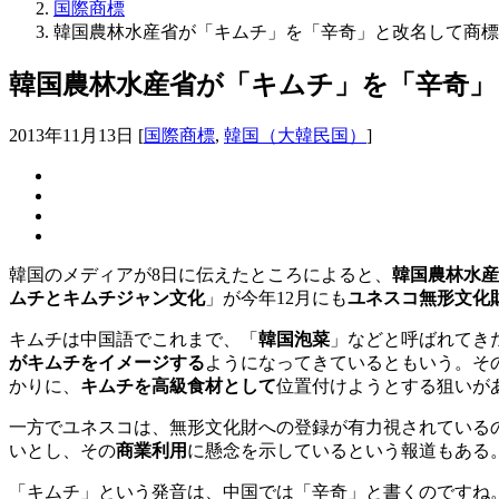
国際商標
韓国農林水産省が「キムチ」を「辛奇」と改名して商標登
韓国農林水産省が「キムチ」を「辛奇」と
2013年11月13日
[
国際商標
,
韓国（大韓民国）
]
韓国のメディアが8日に伝えたところによると、
韓国農林水産
ムチとキムチジャン文化
」が今年12月にも
ユネスコ無形文化
キムチは中国語でこれまで、「
韓国泡菜
」などと呼ばれてき
がキムチをイメージする
ようになってきているともいう。そ
かりに、
キムチを高級食材として
位置付けようとする狙いが
一方でユネスコは、無形文化財への登録が有力視されている
いとし、その
商業利用
に懸念を示しているという報道もある
「キムチ」という発音は、中国では「辛奇」と書くのですね