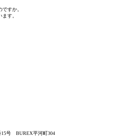
のですか。
います。
。
5号 BUREX平河町304