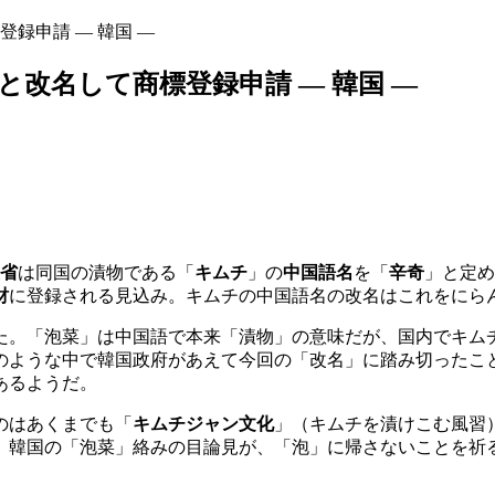
録申請 ― 韓国 ―
改名して商標登録申請 ― 韓国 ―
省
は同国の漬物である「
キムチ
」の
中国語名
を「
辛奇
」と定め
財
に登録される見込み。キムチの中国語名の改名はこれをにら
た。「泡菜」は中国語で本来「漬物」の意味だが、国内でキム
のような中で韓国政府があえて今回の「改名」に踏み切ったこ
あるようだ。
のはあくまでも「
キムチジャン文化
」（キムチを漬けこむ風習
。韓国の「泡菜」絡みの目論見が、「泡」に帰さないことを祈
。