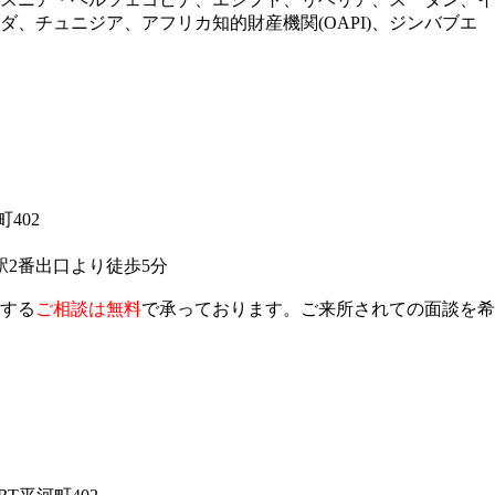
、チュニジア、アフリカ知的財産機関(OAPI)、ジンバブエ
402
2番出口より徒歩5分
する
ご相談は無料
で承っております。ご来所されての面談を希