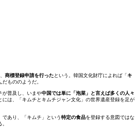
、
商標登録申請を行った
という。韓国文化財庁によれば「
キ
んだもののようだ。
チが普及し、いまや
中国では単に「泡菜」と言えば多くの人々
とには、「キムチとキムチジャン文化」の世界遺産登録を足が
）であり、「キムチ」という
特定の食品
を登録する意図ではな
る。