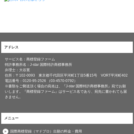
アドレス
サービス名：商標登録ファーム
特許事務所名：
J-star 国際特許商標事務所
弁理士：大谷寛
住所：〒102-0093 東京都千代田区平河町1丁目5番15号 VORT平河町402
電話番号：0120-95-2526 （03-4570-0792）
※書類をご郵送頂く場合の宛名は、『J-star 国際特許商標事務所』宛でお願
いします。『商標登録ファーム』はサービス名であり、宛先に書かれても届
きません。
メニュー
国際商標登録（マドプロ）出願の料金・費用