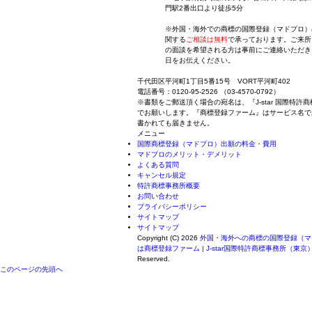
門駅2番出口より徒歩5分
※外国・海外での商標の国際登録（マドプロ）
関する
ご相談は無料
で承っております。ご来所
の面談を希望される方は事前にご連絡いただき
日をお伝えください。
千代田区平河町1丁目5番15号 VORT平河町402
電話番号：0120-95-2526 （03-4570-0792）
※書類をご郵送頂く場合の宛名は、『J-star 国際特許
でお願いします。『商標登録ファーム』はサービス名で
書かれても届きません。
メニュー
国際商標登録（マドプロ）出願の料金・費用
マドプロのメリット・デメリット
よくある質問
キャンセル規定
特許商標事務所概要
お問い合わせ
プライバシーポリシー
サイトマップ
サイトマップ
Copyright (C) 2026
外国・海外への商標の国際登録（マ
は商標登録ファーム | J-star国際特許商標事務所（東京
Reserved.
このページの先頭へ