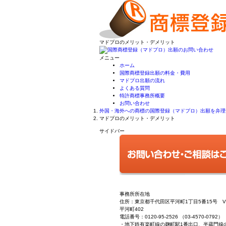
マドプロのメリット・デメリット
メニュー
ホーム
国際商標登録出願の料金・費用
マドプロ出願の流れ
よくある質問
特許商標事務所概要
お問い合わせ
外国・海外への商標の国際登録（マドプロ）出願を弁理士
マドプロのメリット・デメリット
サイドバー
事務所所在地
住所：東京都千代田区平河町1丁目5番15号 V
平河町402
電話番号：0120-95-2526 （03-4570-0792）
・地下鉄有楽町線の麹町駅1番出口、半蔵門線