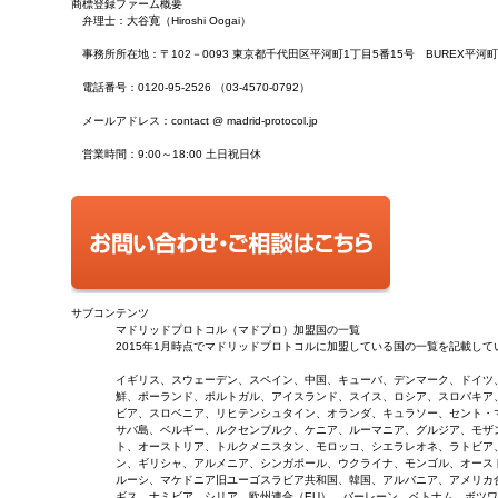
商標登録ファーム概要
弁理士：大谷寛（Hiroshi Oogai）
事務所所在地：〒102－0093 東京都千代田区平河町1丁目5番15号 BUREX平河町
電話番号：0120-95-2526 （03-4570-0792）
メールアドレス：contact @ madrid-protocol.jp
営業時間：9:00～18:00 土日祝日休
サブコンテンツ
マドリッドプロトコル（マドプロ）加盟国の一覧
2015年1月時点でマドリッドプロトコルに加盟している国の一覧を記載して
イギリス、スウェーデン、スペイン、中国、キューバ、デンマーク、ドイツ
鮮、ポーランド、ポルトガル、アイスランド、スイス、ロシア、スロバキア
ビア、スロベニア、リヒテンシュタイン、オランダ、キュラソー、セント・
サバ島、ベルギー、ルクセンブルク、ケニア、ルーマニア、グルジア、モザ
ト、オーストリア、トルクメニスタン、モロッコ、シエラレオネ、ラトビア
ン、ギリシャ、アルメニア、シンガポール、ウクライナ、モンゴル、オース
ルーシ、マケドニア旧ユーゴスラビア共和国、韓国、アルバニア、アメリカ
ギス、ナミビア、シリア、欧州連合（EU）、バーレーン、ベトナム、ボツ