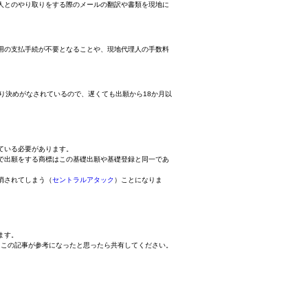
人とのやり取りをする際のメールの翻訳や書類を現地に
用の支払手続が不要となることや、現地代理人の手数料
り決めがなされているので、遅くても出願から18か月以
ている必要があります。
で出願をする商標はこの基礎出願や基礎登録と同一であ
消されてしまう（
セントラルアタック
）ことになりま
ます。
※この記事が参考になったと思ったら共有してください。