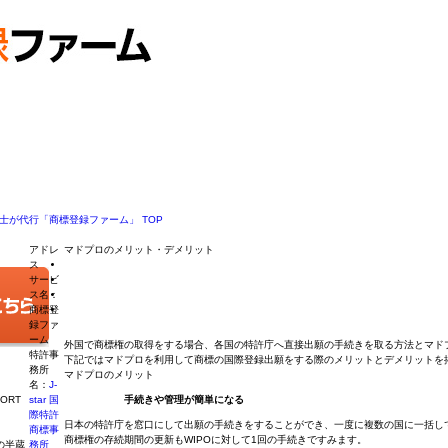
が代行「商標登録ファーム」 TOP
アドレ
マドプロのメリット・デメリット
ス
サービ
ス名：
商標登
録ファ
ーム
外国で商標権の取得をする場合、各国の特許庁へ直接出願の手続きを取る方法とマド
特許事
下記ではマドプロを利用して商標の国際登録出願をする際のメリットとデメリットを
務所
マドプロのメリット
名：
J-
ORT
star 国
手続きや管理が簡単になる
際特許
日本の特許庁を窓口にして出願の手続きをすることができ、一度に複数の国に一括し
商標事
商標権の存続期間の更新もWIPOに対して1回の手続きですみます。
の半蔵
務所