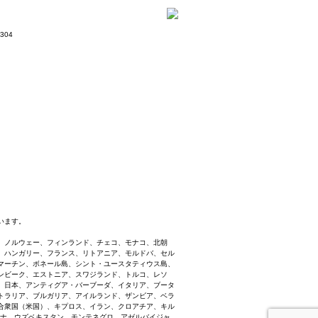
304
います。
、ノルウェー、フィンランド、チェコ、モナコ、北朝
、ハンガリー、フランス、リトアニア、モルドバ、セル
マーチン、ボネール島、シント・ユースタティウス島、
ンビーク、エストニア、スワジランド、トルコ、レソ
、日本、アンティグア・バーブーダ、イタリア、ブータ
トラリア、ブルガリア、アイルランド、ザンビア、ベラ
合衆国（米国）、キプロス、イラン、クロアチア、キル
ワナ、ウズベキスタン、モンテネグロ、アゼルバイジャ