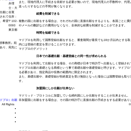
また、現地代理人に手続きを依頼する必要が無いので、現地代理人の手数料や、代理
弁理
送ったりするなどの手間が無くなります。
士：大
出願に
谷寛
経費を削減できる
されて
住所：
、希望
〒102-
複数の国に出願をする場合は、それぞれの国に直接出願をするよりも、各国ごとに費
0093
やメールの翻訳などの費用がなくなり、全体的な経費を削減することができます。
東京都
時間を短縮できる
マドプロを利用して国際登録出願をすると、審査期間が最長でも18か月以内とする取
商標事務所』宛
内には登録の査定を受けることができます。
あり、宛先に
マドプロのデメリット
日本での基礎出願・基礎登録との同一性が求められる
マドプロを利用して出願をする場合、その商標が日本で特許庁へ出願もしく登録され
マドプロ出願の基礎となる商標という事で基礎出願や基礎登録と呼びます。マドプロ
る必要があり、指定商品や役務の範囲内に限定されます。
また、基礎出願や、基礎登録が拒絶査定を受け無効となった場合には国際登録も取り
す。
加盟国にしか出願が出来ない
マドリッド・プロトコルに加盟している締約国にしか出願をすることが出来ません。
ドプロ）出願
非加盟国に出願をする場合は、その国の特許庁に直接出願の手続きをする必要があり
）
All Rights