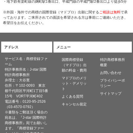
・地下鉄有楽町線の麹町駅1番出口、半蔵門線の半蔵門駅2番出口より徒歩5分
※外国・海外での商標の国際登録（マドプロ）出願に関する
ご相談は無料
で承
っております。ご来所されての面談を希望される方は事前にご連絡いただき、
希望日をお伝えください。
アドレス
メニュー
サービス名：商標登録ファ
国際商標登録
特許商標事務所
ーム
（マドプロ）出
概要
特許事務所名：
J-star 国際
願の料金・費用
お問い合わせ
特許商標事務所
マドプロのメリ
弁理士：大谷寛
プライバシーポ
ット・デメリッ
住所：〒102-0093 東京
リシー
ト
都千代田区平河町1丁目5番
サイトマップ
15号 VORT平河町402
よくある質問
電話番号：0120-95-2526
キャンセル規定
（03-4570-0792）
※書類をご郵送頂く場合の
宛名は、『J-star 国際特許
商標事務所』宛でお願いし
ます。『商標登録ファー