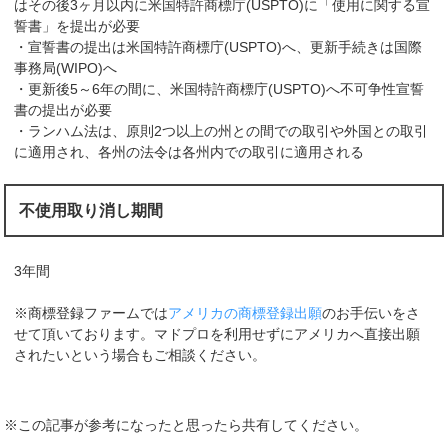
はその後3ヶ月以内に米国特許商標庁(USPTO)に「使用に関する宣
誓書」を提出が必要
・宣誓書の提出は米国特許商標庁(USPTO)へ、更新手続きは国際
事務局(WIPO)へ
・更新後5～6年の間に、米国特許商標庁(USPTO)へ不可争性宣誓
書の提出が必要
・ランハム法は、原則2つ以上の州との間での取引や外国との取引
に適用され、各州の法令は各州内での取引に適用される
不使用取り消し期間
3年間
※商標登録ファームでは
アメリカの商標登録出願
のお手伝いをさ
せて頂いております。マドプロを利用せずにアメリカへ直接出願
されたいという場合もご相談ください。
※この記事が参考になったと思ったら共有してください。