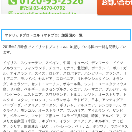
マドリッドプロトコル（マドプロ）加盟国の一覧
2015年1月時点でマドリッドプロトコルに加盟している国の一覧を記載してい
ます。
イギリス、スウェーデン、スペイン、中国、キューバ、デンマーク、ドイツ、
ノルウェー、フィンランド、チェコ、モナコ、北朝鮮、ポーランド、ポルトガ
ル、アイスランド、スイス、ロシア、スロバキア、ハンガリー、フランス、リ
トアニア、モルドバ、セルビア、スロベニア、リヒテンシュタイン、オラン
ダ、キュラソー、セント・マーチン、ボネール島、シント・ユースタティウス
島、サバ島、ベルギー、ルクセンブルク、ケニア、ルーマニア、グルジア、モ
ザンビーク、エストニア、スワジランド、トルコ、レソト、オーストリア、ト
ルクメニスタン、モロッコ、シエラレオネ、ラトビア、日本、アンティグア・
バーブーダ、イタリア、ブータン、ギリシャ、アルメニア、シンガポール、ウ
クライナ、モンゴル、オーストラリア、ブルガリア、アイルランド、ザンビ
ア、ベラルーシ、マケドニア旧ユーゴスラビア共和国、韓国、アルバニア、ア
メリカ合衆国（米国）、キプロス、イラン、クロアチア、キルギス、ナミビ
ア、シリア、欧州連合（EU）、バーレーン、ベトナム、ボツワナ、ウズベキス
タン、モンテネグロ、アゼルバイジャン、サンマリノ、オマーン、マダガスカ