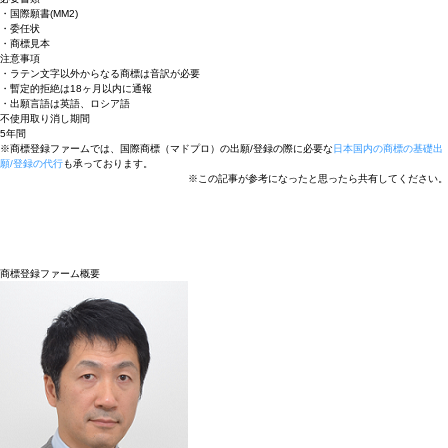
・国際願書(MM2)
・委任状
・商標見本
注意事項
・ラテン文字以外からなる商標は音訳が必要
・暫定的拒絶は18ヶ月以内に通報
・出願言語は英語、ロシア語
不使用取り消し期間
5年間
※商標登録ファームでは、国際商標（マドプロ）の出願/登録の際に必要な
日本国内の商標の基礎出
願/登録の代行
も承っております。
※この記事が参考になったと思ったら共有してください。
商標登録ファーム概要