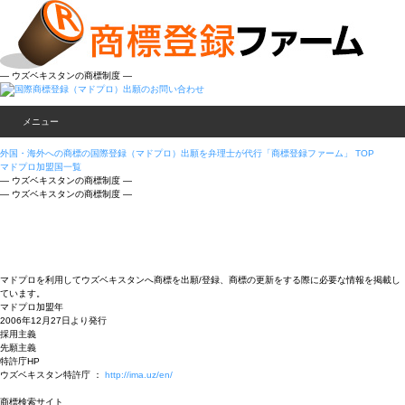
― ウズベキスタンの商標制度 ―
メニュー
外国・海外への商標の国際登録（マドプロ）出願を弁理士が代行「商標登録ファーム」 TOP
マドプロ加盟国一覧
― ウズベキスタンの商標制度 ―
― ウズベキスタンの商標制度 ―
マドプロを利用してウズベキスタンへ商標を出願/登録、商標の更新をする際に必要な情報を掲載し
ています。
マドプロ加盟年
2006年12月27日より発行
採用主義
先願主義
特許庁HP
ウズベキスタン特許庁 ：
http://ima.uz/en/
商標検索サイト