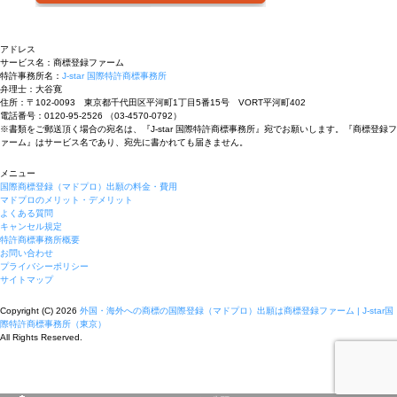
アドレス
サービス名：商標登録ファーム
特許事務所名：
J-star 国際特許商標事務所
弁理士：大谷寛
住所：〒102-0093 東京都千代田区平河町1丁目5番15号 VORT平河町402
電話番号：0120-95-2526 （03-4570-0792）
※書類をご郵送頂く場合の宛名は、『J-star 国際特許商標事務所』宛でお願いします。『商標登録フ
ァーム』はサービス名であり、宛先に書かれても届きません。
メニュー
国際商標登録（マドプロ）出願の料金・費用
マドプロのメリット・デメリット
よくある質問
キャンセル規定
特許商標事務所概要
お問い合わせ
プライバシーポリシー
サイトマップ
Copyright (C) 2026
外国・海外への商標の国際登録（マドプロ）出願は商標登録ファーム | J-star国
際特許商標事務所（東京）
All Rights Reserved.