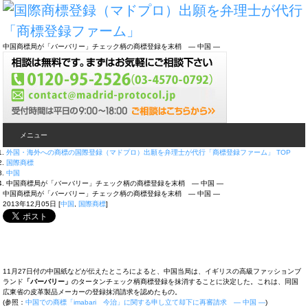
中国商標局が「バーバリー」チェック柄の商標登録を末梢 ― 中国 ―
メニュー
外国・海外への商標の国際登録（マドプロ）出願を弁理士が代行「商標登録ファーム」 TOP
国際商標
中国
中国商標局が「バーバリー」チェック柄の商標登録を末梢 ― 中国 ―
中国商標局が「バーバリー」チェック柄の商標登録を末梢 ― 中国 ―
2013年12月05日
[
中国
,
国際商標
]
11月27日付の中国紙などが伝えたところによると、中国当局は、イギリスの高級ファッションブ
ランド
「バーバリー」
のタータンチェック柄商標登録を抹消することに決定した。これは、同国
広東省の皮革製品メーカーの登録抹消請求を認めたもの。
(参照：
中国での商標「imabari 今治」に関する申し立て却下に再審請求 ― 中国 ―
)