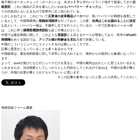
格子柄のタータンチェック（タータン）は、
スコットランド
のハイランド地方で発達してきた
伝
統意匠
。これに独自の工夫を凝らしたいわゆる
バーバリー・チェック
は、「バーバリー」ブラン
ドの代名詞ともいえるもので世界中に広く知られている。
しかしかねてより、これについて
広東省の皮革製品メーカー
が、英バーバリーが商標を侵害して
いるとして、中国商標局に
登録抹消請求
を行っており、この度、
当局はこれを認めることに決定
した
という。バーバリー側は、不服申し立てを行うとしているが、一方で広東省のメーカー側
は、これに伴う
損害賠償請求訴訟
も起こす構えだという。
中国では最近商標に関して、このような
逆提訴
とも言えるケースが増加しており、昨年の
iPadの
商標権
をめぐる訴訟では、
アップル側が和解金を支払う
形で決着している。
中国のこういうニュースにコメントするのは難しいところです。
記事に悪意がこもっていることも多々あるからです。
中国政府は、最近知的財産に対して非常に力を入れており、海外からの批判にも敏感になってい
ます。
よって、ipadが負けたなどのニュースだけを見ると、中国の裁判はおかしいと思う人がいるかも
しれませんが、法治国家としてしっかりとした判決をしてくれるのであれば、中国の企業が勝と
うが、外国の企業が勝とうがどちらでもいいと思います。
※この記事が参考になったと思ったら共有してください。
商標登録ファーム概要